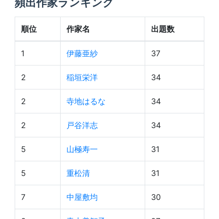
頻出作家ランキング
順位
作家名
出題数
1
伊藤亜紗
37
2
稲垣栄洋
34
2
寺地はるな
34
2
戸谷洋志
34
5
山極寿一
31
5
重松清
31
7
中屋敷均
30