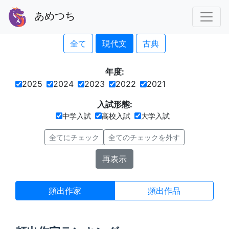
あめつち
年度 頻出ランキング
全て
現代文
古典
年度:
2025
2024
2023
2022
2021
入試形態:
中学入試
高校入試
大学入試
全てにチェック
全てのチェックを外す
再表示
頻出作家
頻出作品