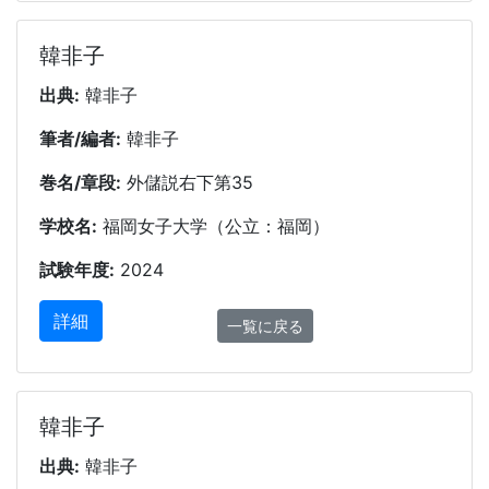
韓非子
出典:
韓非子
筆者/編者:
韓非子
巻名/章段:
外儲説右下第35
学校名:
福岡女子大学（公立：福岡）
試験年度:
2024
詳細
一覧に戻る
韓非子
出典:
韓非子