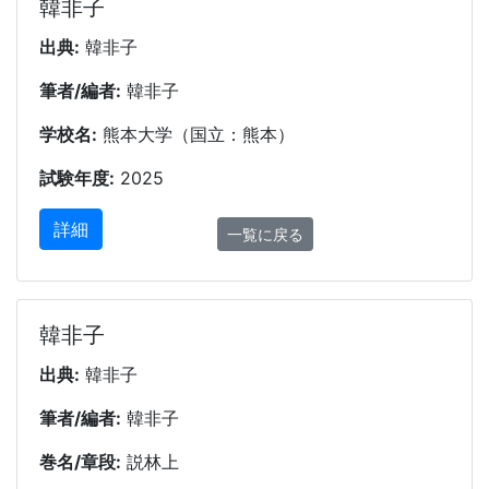
韓非子
出典:
韓非子
筆者/編者:
韓非子
学校名:
熊本大学（国立：熊本）
試験年度:
2025
詳細
一覧に戻る
韓非子
出典:
韓非子
筆者/編者:
韓非子
巻名/章段:
説林上