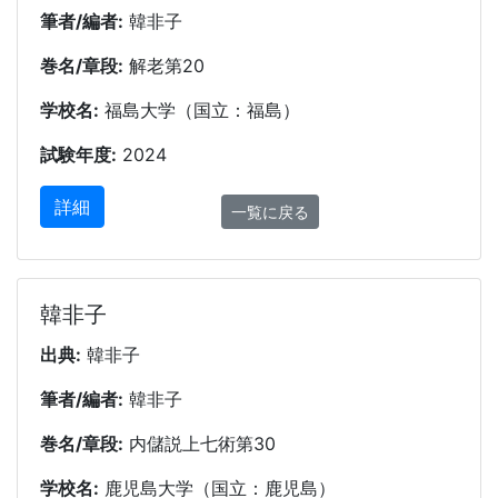
筆者/編者:
韓非子
巻名/章段:
解老第20
学校名:
福島大学（国立：福島）
試験年度:
2024
詳細
一覧に戻る
韓非子
出典:
韓非子
筆者/編者:
韓非子
巻名/章段:
内儲説上七術第30
学校名:
鹿児島大学（国立：鹿児島）