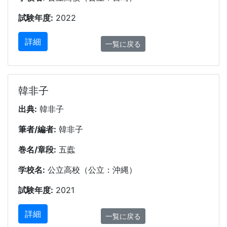
試験年度:
2022
詳細
一覧に戻る
韓非子
出典:
韓非子
筆者/編者:
韓非子
巻名/章段:
五蠧
学校名:
公立高校（公立：沖縄）
試験年度:
2021
詳細
一覧に戻る