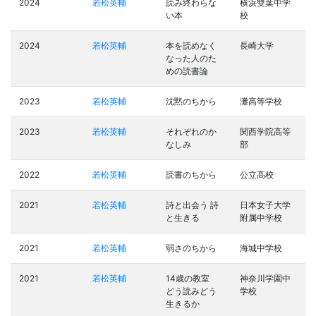
2024
若松英輔
読み終わらな
横浜雙葉中学
い本
校
2024
若松英輔
本を読めなく
長崎大学
なった人のた
めの読書論
2023
若松英輔
沈黙のちから
灘高等学校
2023
若松英輔
それぞれのか
関西学院高等
なしみ
部
2022
若松英輔
読書のちから
公立高校
2021
若松英輔
詩と出会う 詩
日本女子大学
と生きる
附属中学校
2021
若松英輔
弱さのちから
海城中学校
2021
若松英輔
14歳の教室
神奈川学園中
どう読みどう
学校
生きるか