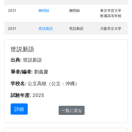
2021
幽明録
幽明録
東京学芸大学
附属高等学校
2021
世説新語
世説新語
大阪市立大学
世説新語
出典:
世説新語
筆者/編者:
劉義慶
学校名:
公立高校（公立：沖縄）
試験年度:
2025
詳細
一覧に戻る