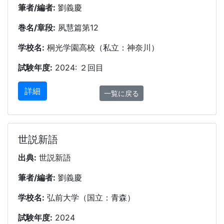
筆者/編者:
劉義慶
巻名/章段:
夙慧篇第12
学校名:
桐光学園高校（私立：神奈川）
試験年度:
2024: ２回目
詳細
一覧に戻る
世説新語
出典:
世説新語
筆者/編者:
劉義慶
学校名:
弘前大学（国立：青森）
試験年度:
2024