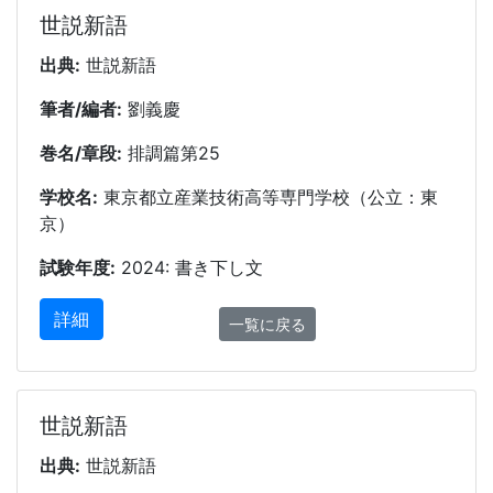
世説新語
出典:
世説新語
筆者/編者:
劉義慶
巻名/章段:
排調篇第25
学校名:
東京都立産業技術高等専門学校（公立：東
京）
試験年度:
2024: 書き下し文
詳細
一覧に戻る
世説新語
出典:
世説新語