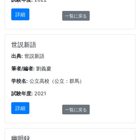
詳細
一覧に戻る
世説新語
出典:
世説新語
筆者/編者:
劉義慶
学校名:
公立高校（公立：群馬）
試験年度:
2021
詳細
一覧に戻る
幽明録