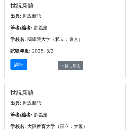
世説新語
出典:
世説新語
筆者/編者:
劉義慶
学校名:
國學院大学（私立：東京）
試験年度:
2025: 3/2
詳細
一覧に戻る
世説新語
出典:
世説新語
筆者/編者:
劉義慶
学校名:
大阪教育大学（国立：大阪）