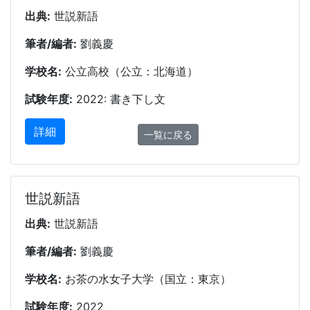
出典:
世説新語
筆者/編者:
劉義慶
学校名:
公立高校（公立：北海道）
試験年度:
2022: 書き下し文
詳細
一覧に戻る
世説新語
出典:
世説新語
筆者/編者:
劉義慶
学校名:
お茶の水女子大学（国立：東京）
試験年度:
2022