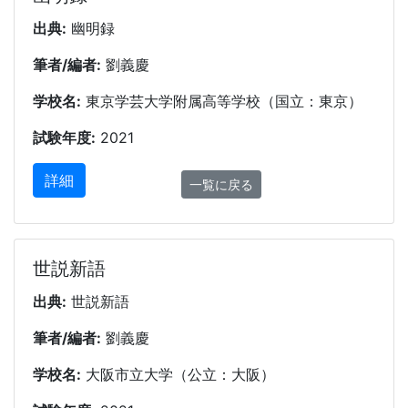
出典:
幽明録
筆者/編者:
劉義慶
学校名:
東京学芸大学附属高等学校（国立：東京）
試験年度:
2021
詳細
一覧に戻る
世説新語
出典:
世説新語
筆者/編者:
劉義慶
学校名:
大阪市立大学（公立：大阪）