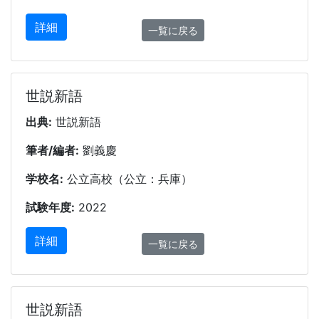
詳細
一覧に戻る
世説新語
出典:
世説新語
筆者/編者:
劉義慶
学校名:
公立高校（公立：兵庫）
試験年度:
2022
詳細
一覧に戻る
世説新語