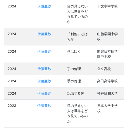
2024
伊藤亜紗
目の見えない
十文字中学校
人は世界をど
う見ているの
か
2024
伊藤亜紗
「利他」とは
山脇学園中学
何か
校
2024
伊藤亜紗
体はゆく
開智日本橋学
園中学校
2024
伊藤亜紗
手の倫理
公立高校
2024
伊藤亜紗
手の倫理
高田高等学校
2024
伊藤亜紗
記憶する体
神戸親和大学
2023
伊藤亜紗
目の見えない
日本大学中学
人は世界をど
校
う見ているの
か