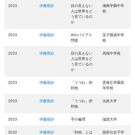
2023
伊藤亜紗
目の見えない
湘南学園中学
人は世界をど
校
う見ているの
か
2023
伊藤亜紗
AIのバイアス
逗子開成中学
問題
校
2023
伊藤亜紗
目の見えない
高槻中学校
人は世界をど
う見ているの
か
2023
伊藤亜紗
「うつわ」的
雲雀丘学園高
利他
等学校
2023
伊藤亜紗
「うつわ」的
法政大学
利他
2023
伊藤亜紗
手の倫理
滋賀大学
2022
伊藤亜紗
「利他」とは
国府台女子学