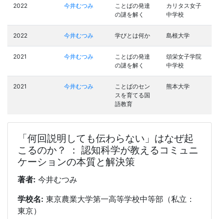
2022
今井むつみ
ことばの発達
カリタス女子
の謎を解く
中学校
2022
今井むつみ
学びとは何か
島根大学
2021
今井むつみ
ことばの発達
頌栄女子学院
の謎を解く
中学校
2021
今井むつみ
ことばのセン
熊本大学
スを育てる国
語教育
「何回説明しても伝わらない」はなぜ起
こるのか？ ： 認知科学が教えるコミュニ
ケーションの本質と解決策
著者:
今井むつみ
学校名:
東京農業大学第一高等学校中等部（私立：
東京）