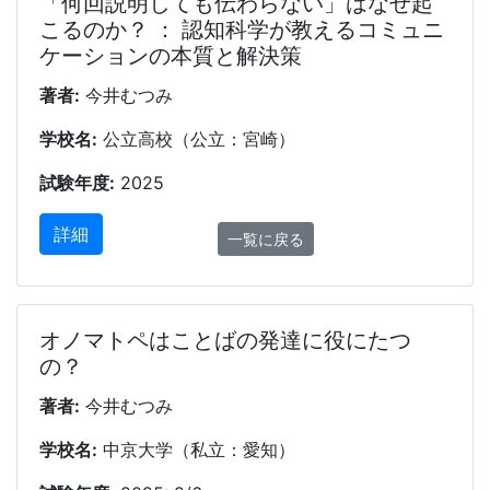
「何回説明しても伝わらない」はなぜ起
こるのか？ ： 認知科学が教えるコミュニ
ケーションの本質と解決策
著者:
今井むつみ
学校名:
公立高校（公立：宮崎）
試験年度:
2025
詳細
一覧に戻る
オノマトペはことばの発達に役にたつ
の？
著者:
今井むつみ
学校名:
中京大学（私立：愛知）